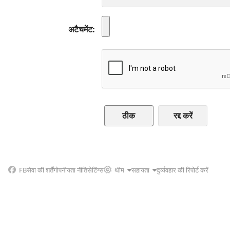
अटैचमेंट
रद्द करें
FB
सेवा की शर्तें
गोपनीयता नीति
सेटिंग्स
थीम
सहायता
दुर्व्यवहार की रिपोर्ट करें