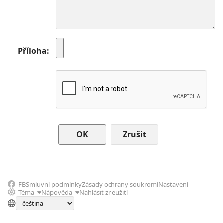
Příloha
Zrušit
FB
Smluvní podmínky
Zásady ochrany soukromí
Nastavení
Téma
Nápověda
Nahlásit zneužití