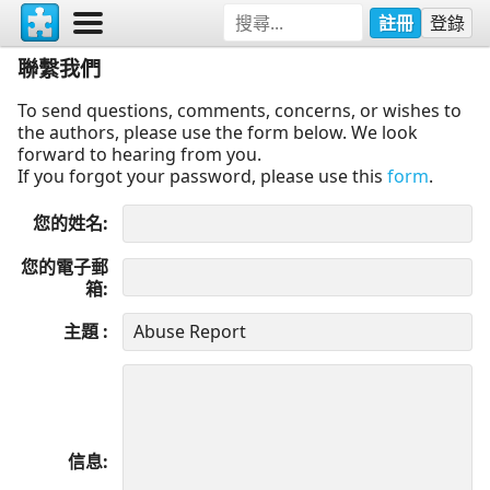
註冊
登錄
聯繫我們
To send questions, comments, concerns, or wishes to
the authors, please use the form below. We look
forward to hearing from you.
If you forgot your password, please use this
form
.
您的姓名
您的電子郵
箱
主題
信息