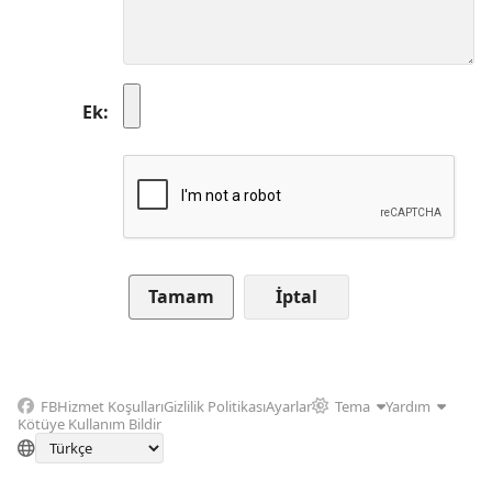
Ek
İptal
FB
Hizmet Koşulları
Gizlilik Politikası
Ayarlar
Tema
Yardım
Kötüye Kullanım Bildir