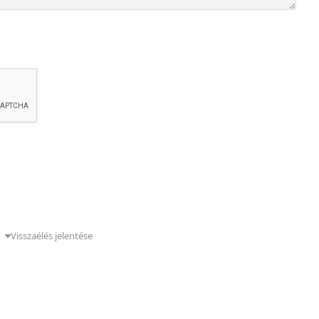
g
Visszaélés jelentése