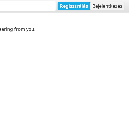
Regisztrálás
Bejelentkezés
earing from you.