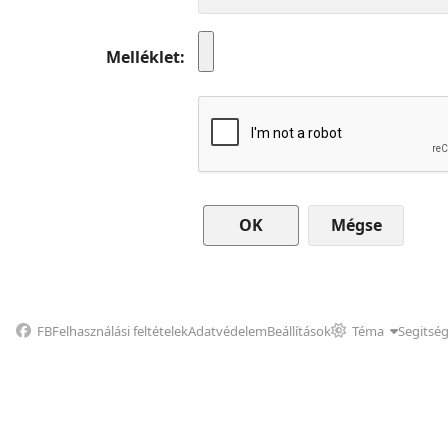
Melléklet
Mégse
FB
Felhasználási feltételek
Adatvédelem
Beállítások
Téma
Segitsé