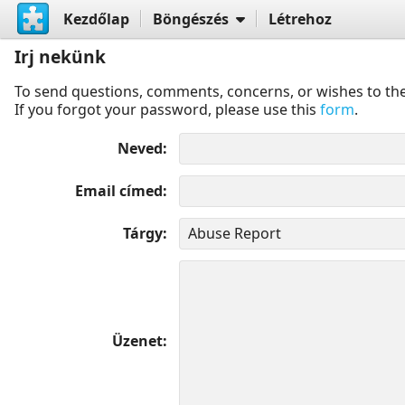
Kezdőlap
Böngészés
Létrehoz
Irj nekünk
To send questions, comments, concerns, or wishes to the
If you forgot your password, please use this
form
.
Neved
Email címed
Tárgy
Üzenet