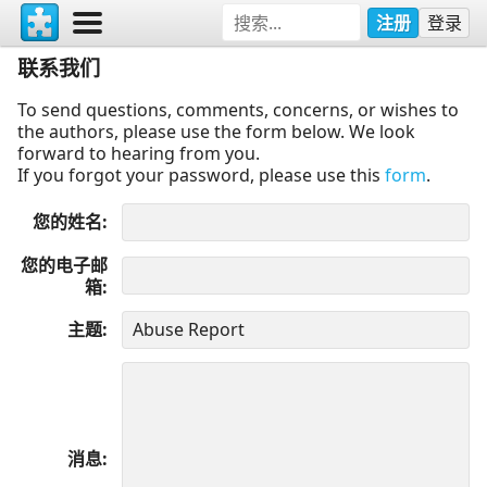
注册
登录
联系我们
To send questions, comments, concerns, or wishes to
the authors, please use the form below. We look
forward to hearing from you.
If you forgot your password, please use this
form
.
您的姓名
您的电子邮
箱
主题
消息