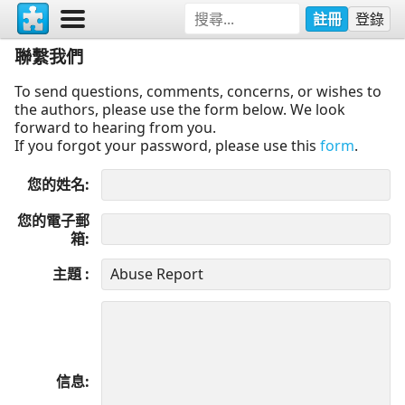
註冊
登錄
聯繫我們
To send questions, comments, concerns, or wishes to
the authors, please use the form below. We look
forward to hearing from you.
If you forgot your password, please use this
form
.
您的姓名
您的電子郵
箱
主題
信息