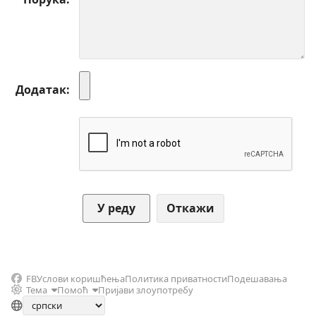
Додатак
Откажи
FB
Услови коришћења
Политика приватности
Подешавања
Тема
Помоћ
Пријави злоупотребу