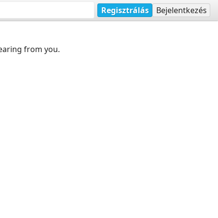
Regisztrálás
Bejelentkezés
earing from you.