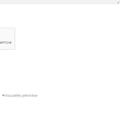
g
Visszaélés jelentése