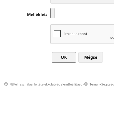
Melléklet
Mégse
FB
Felhasználási feltételek
Adatvédelem
Beállítások
Téma
Segitsé