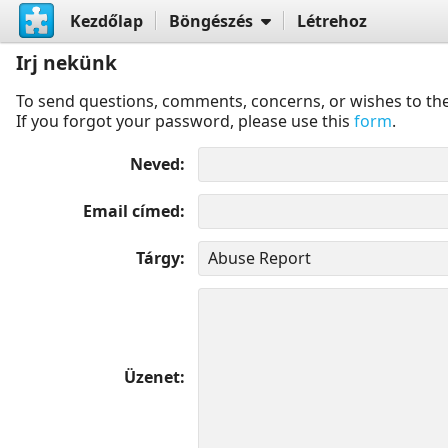
Kezdőlap
Böngészés
Létrehoz
Irj nekünk
To send questions, comments, concerns, or wishes to the
If you forgot your password, please use this
form
.
Neved
Email címed
Tárgy
Üzenet