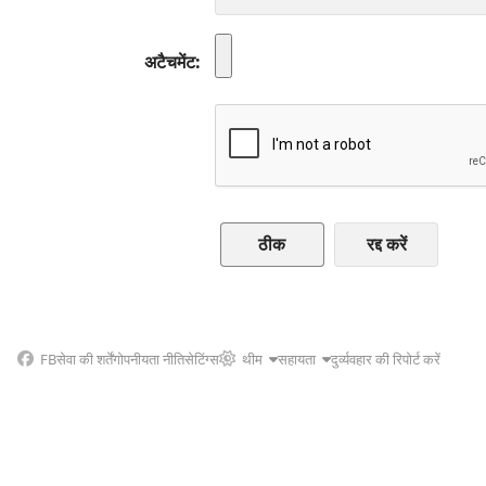
अटैचमेंट
रद्द करें
FB
सेवा की शर्तें
गोपनीयता नीति
सेटिंग्स
थीम
सहायता
दुर्व्यवहार की रिपोर्ट करें