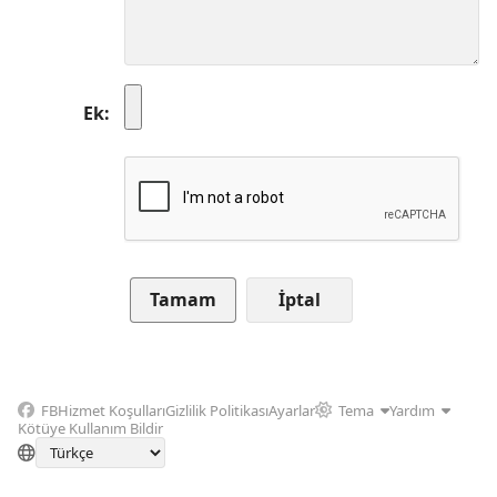
Ek
İptal
FB
Hizmet Koşulları
Gizlilik Politikası
Ayarlar
Tema
Yardım
Kötüye Kullanım Bildir