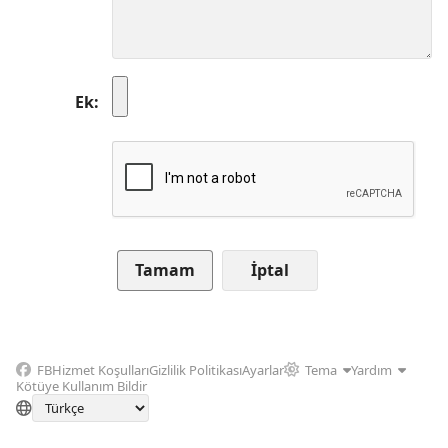
Ek
İptal
FB
Hizmet Koşulları
Gizlilik Politikası
Ayarlar
Tema
Yardım
Kötüye Kullanım Bildir