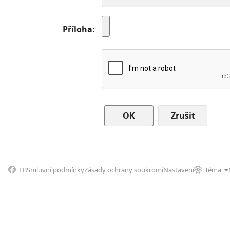
Příloha
Zrušit
FB
Smluvní podmínky
Zásady ochrany soukromí
Nastavení
Téma