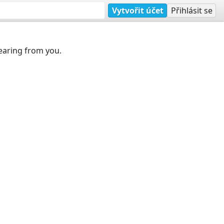
Vytvořit účet
Přihlásit se
earing from you.