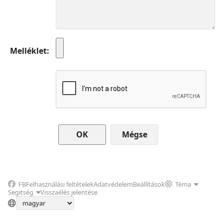
Melléklet
Mégse
FB
Felhasználási feltételek
Adatvédelem
Beállítások
Téma
Segitség
Visszaélés jelentése