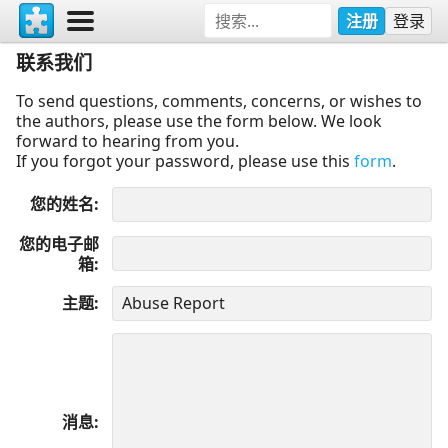
注册
登录
联系我们
To send questions, comments, concerns, or wishes to
the authors, please use the form below. We look
forward to hearing from you.
If you forgot your password, please use this
form
.
您的姓名
您的电子邮
箱
主题
消息