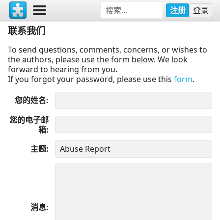
注册
登录
联系我们
To send questions, comments, concerns, or wishes to
the authors, please use the form below. We look
forward to hearing from you.
If you forgot your password, please use this
form
.
您的姓名
您的电子邮
箱
主题
消息