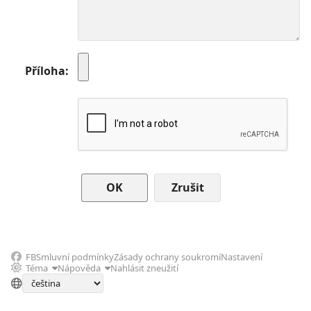
Příloha
Zrušit
FB
Smluvní podmínky
Zásady ochrany soukromí
Nastavení
Téma
Nápověda
Nahlásit zneužití