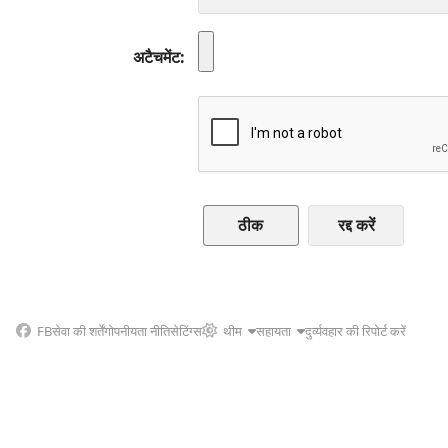
अटैचमेंट
रद्द करें
FB
सेवा की शर्तें
गोपनीयता नीति
सेटिंग्स
थीम
सहायता
दुर्व्यवहार की रिपोर्ट करें