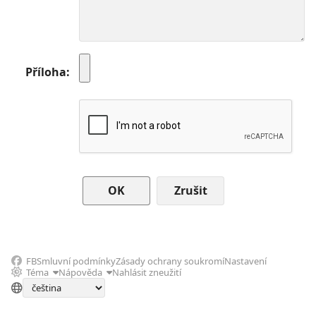
Příloha
Zrušit
FB
Smluvní podmínky
Zásady ochrany soukromí
Nastavení
Téma
Nápověda
Nahlásit zneužití