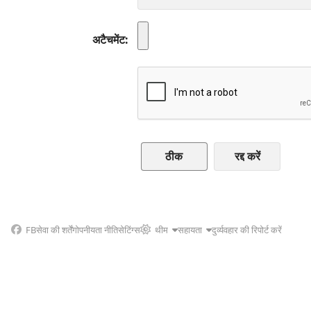
अटैचमेंट
रद्द करें
FB
सेवा की शर्तें
गोपनीयता नीति
सेटिंग्स
थीम
सहायता
दुर्व्यवहार की रिपोर्ट करें