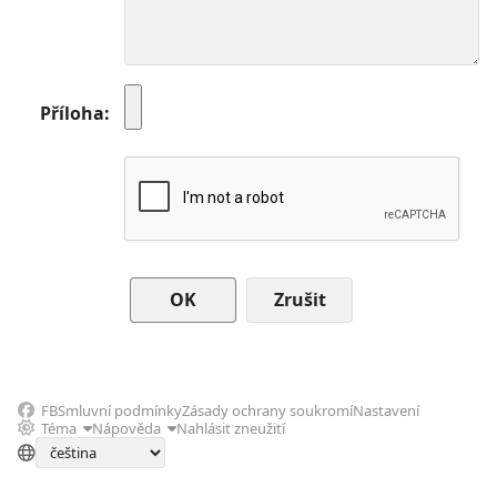
Příloha
Zrušit
FB
Smluvní podmínky
Zásady ochrany soukromí
Nastavení
Téma
Nápověda
Nahlásit zneužití