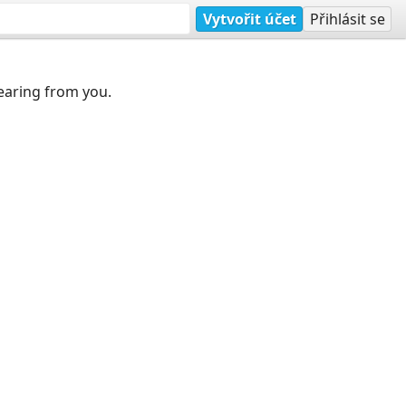
Vytvořit účet
Přihlásit se
earing from you.