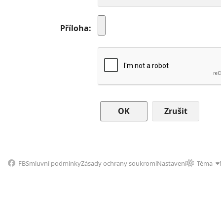
Příloha
Zrušit
FB
Smluvní podmínky
Zásady ochrany soukromí
Nastavení
Téma