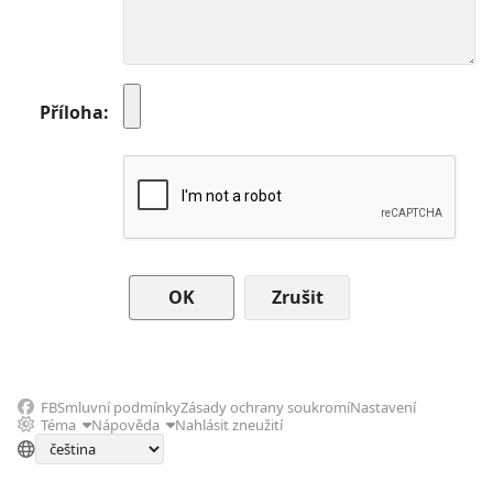
Příloha
Zrušit
FB
Smluvní podmínky
Zásady ochrany soukromí
Nastavení
Téma
Nápověda
Nahlásit zneužití