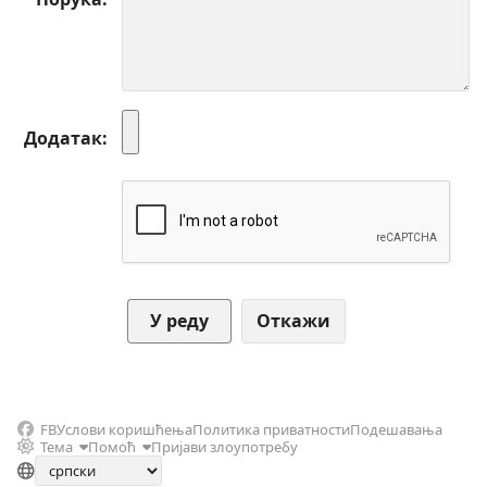
Додатак
Откажи
FB
Услови коришћења
Политика приватности
Подешавања
Тема
Помоћ
Пријави злоупотребу