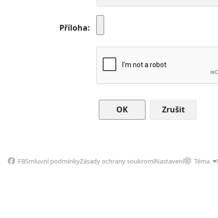
Příloha
Zrušit
FB
Smluvní podmínky
Zásady ochrany soukromí
Nastavení
Téma