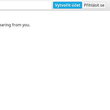
Vytvořit účet
Přihlásit se
earing from you.