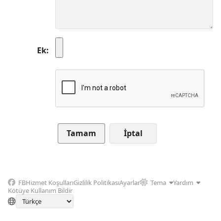
Ek
İptal
FB
Hizmet Koşulları
Gizlilik Politikası
Ayarlar
Tema
Yardım
Kötüye Kullanım Bildir