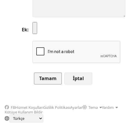
Ek
İptal
FB
Hizmet Koşulları
Gizlilik Politikası
Ayarlar
Tema
Yardım
Kötüye Kullanım Bildir