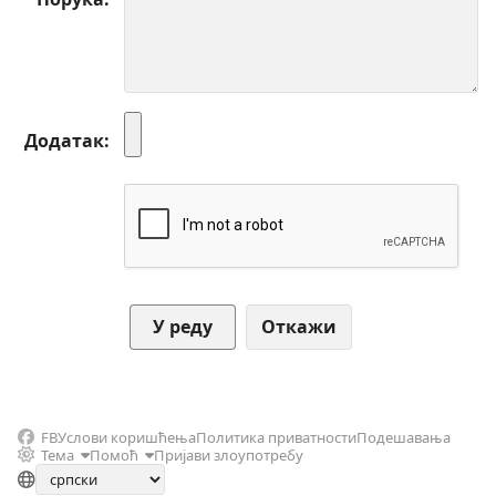
Додатак
Откажи
FB
Услови коришћења
Политика приватности
Подешавања
Тема
Помоћ
Пријави злоупотребу