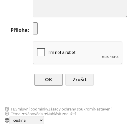
Příloha
Zrušit
FB
Smluvní podmínky
Zásady ochrany soukromí
Nastavení
Téma
Nápověda
Nahlásit zneužití