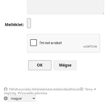
Melléklet
Mégse
FB
Felhasználási feltételek
Adatvédelem
Beállítások
Téma
Segitség
Visszaélés jelentése