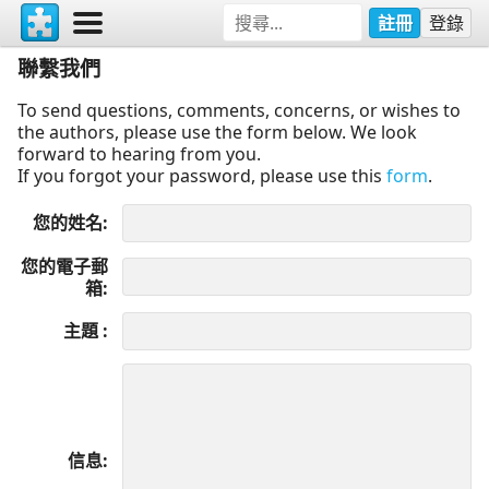
註冊
登錄
聯繫我們
To send questions, comments, concerns, or wishes to
the authors, please use the form below. We look
forward to hearing from you.
If you forgot your password, please use this
form
.
您的姓名
您的電子郵
箱
主題
信息