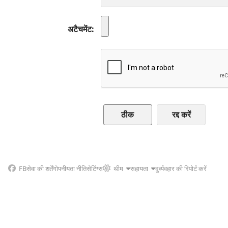
अटैचमेंट
रद्द करें
FB
सेवा की शर्तें
गोपनीयता नीति
सेटिंग्स
थीम
सहायता
दुर्व्यवहार की रिपोर्ट करें