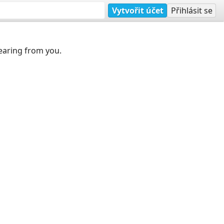
Vytvořit účet
Přihlásit se
earing from you.