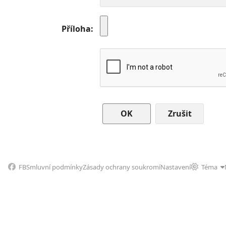
Příloha
Zrušit
FB
Smluvní podmínky
Zásady ochrany soukromí
Nastavení
Téma