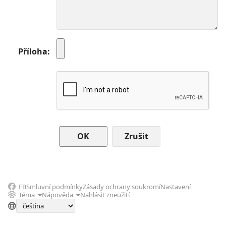
Příloha
Zrušit
FB
Smluvní podmínky
Zásady ochrany soukromí
Nastavení
Téma
Nápověda
Nahlásit zneužití