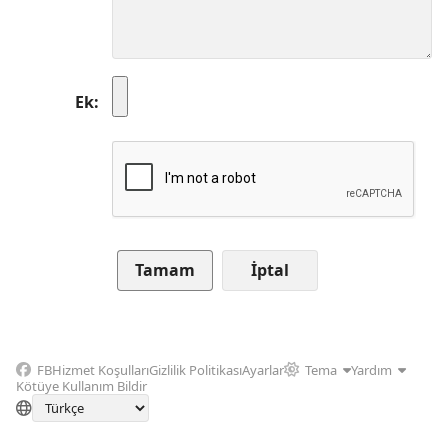
Ek
İptal
FB
Hizmet Koşulları
Gizlilik Politikası
Ayarlar
Tema
Yardım
Kötüye Kullanım Bildir