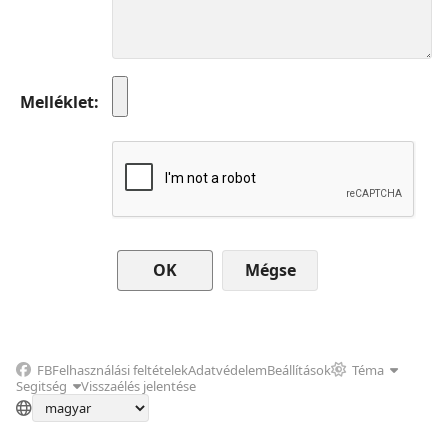
Melléklet
Mégse
FB
Felhasználási feltételek
Adatvédelem
Beállítások
Téma
Segitség
Visszaélés jelentése