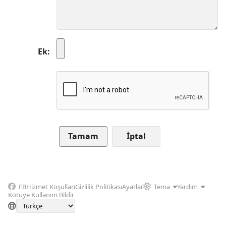
Ek
İptal
FB
Hizmet Koşulları
Gizlilik Politikası
Ayarlar
Tema
Yardım
Kötüye Kullanım Bildir