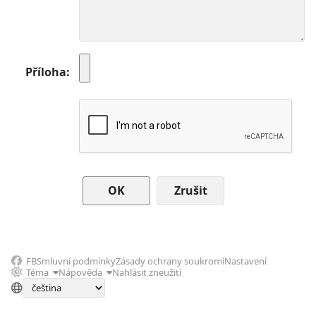
Příloha
Zrušit
FB
Smluvní podmínky
Zásady ochrany soukromí
Nastavení
Téma
Nápověda
Nahlásit zneužití