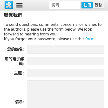
註冊
登錄
聯繫我們
To send questions, comments, concerns, or wishes to
the authors, please use the form below. We look
forward to hearing from you.
If you forgot your password, please use this
form
.
您的姓名
您的電子郵
箱
主題
信息