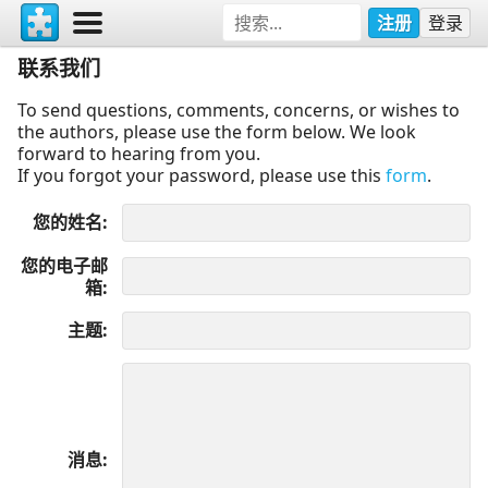
注册
登录
联系我们
To send questions, comments, concerns, or wishes to
the authors, please use the form below. We look
forward to hearing from you.
If you forgot your password, please use this
form
.
您的姓名
您的电子邮
箱
主题
消息