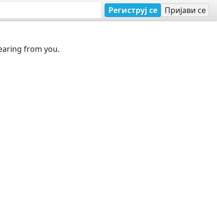
Региструј се
Пријави се
earing from you.