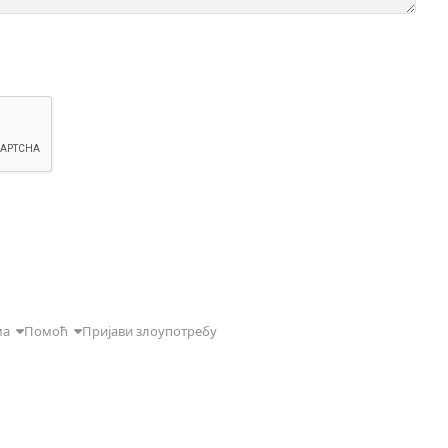
ма
Помоћ
Пријави злоупотребу