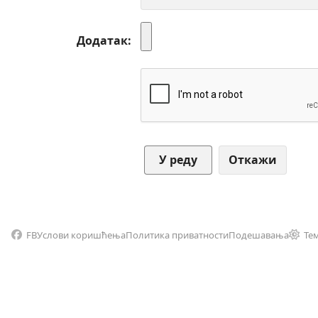
Додатак
Откажи
FB
Услови коришћења
Политика приватности
Подешавања
Те