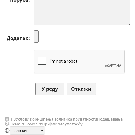
Додатак
Откажи
FB
Услови коришћења
Политика приватности
Подешавања
Тема
Помоћ
Пријави злоупотребу