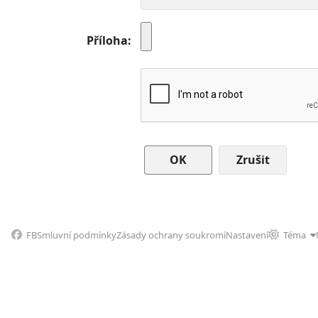
Příloha
Zrušit
FB
Smluvní podmínky
Zásady ochrany soukromí
Nastavení
Téma