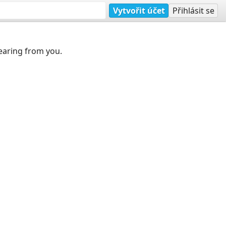
Vytvořit účet
Přihlásit se
earing from you.