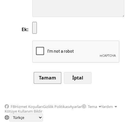
Ek
İptal
FB
Hizmet Koşulları
Gizlilik Politikası
Ayarlar
Tema
Yardım
Kötüye Kullanım Bildir