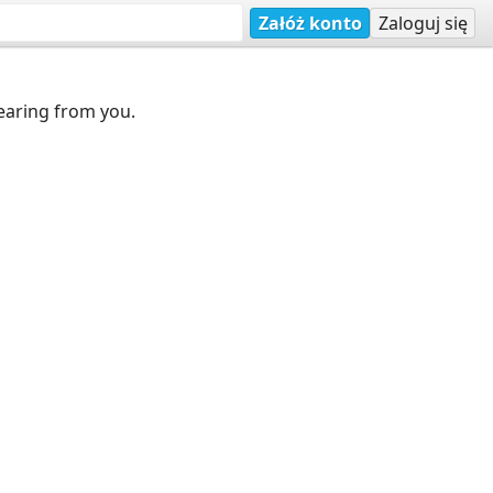
Załóż konto
Zaloguj się
earing from you.