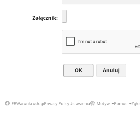
Załącznik
Anuluj
FB
Warunki usługi
Privacy Policy
Ustawienia
Motyw
Pomoc
Zgło