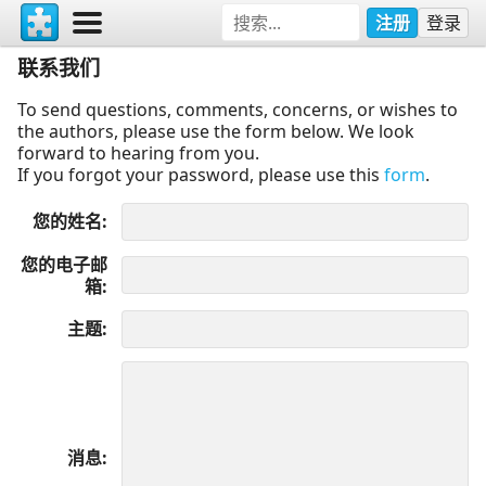
注册
登录
联系我们
To send questions, comments, concerns, or wishes to
the authors, please use the form below. We look
forward to hearing from you.
If you forgot your password, please use this
form
.
您的姓名
您的电子邮
箱
主题
消息