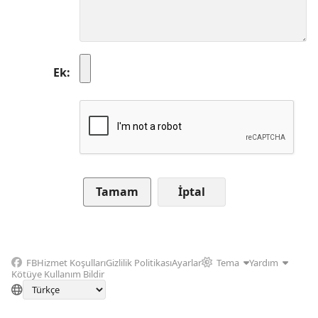
Ek
İptal
FB
Hizmet Koşulları
Gizlilik Politikası
Ayarlar
Tema
Yardım
Kötüye Kullanım Bildir