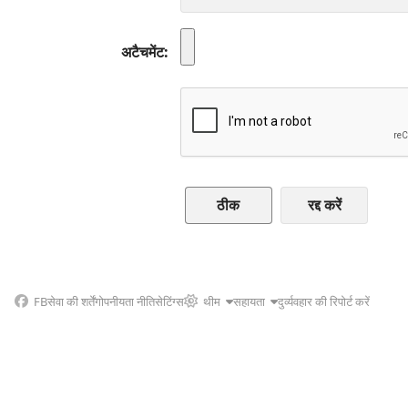
अटैचमेंट
रद्द करें
FB
सेवा की शर्तें
गोपनीयता नीति
सेटिंग्स
थीम
सहायता
दुर्व्यवहार की रिपोर्ट करें