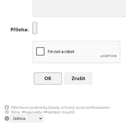
Příloha
Zrušit
FB
Smluvní podmínky
Zásady ochrany soukromí
Nastavení
Téma
Nápověda
Nahlásit zneužití