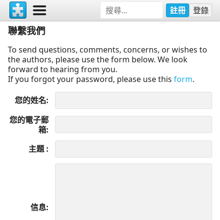
註冊
登錄
聯繫我們
To send questions, comments, concerns, or wishes to
the authors, please use the form below. We look
forward to hearing from you.
If you forgot your password, please use this
form
.
您的姓名
您的電子郵
箱
主題
信息